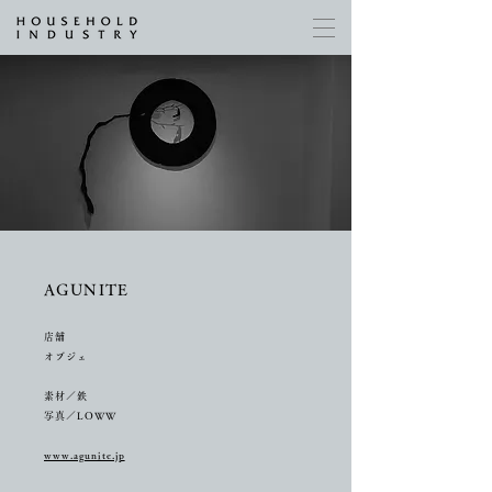
AGUNITE
店舗
オブジェ
素材／鉄
写真／LOWW
www.agunite.jp